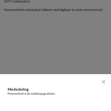
VVV Cadeaubon
Vuurwerkhal cadeaubon (alleen verkrijgbaar in onze showrooms)
Mededeling
Momenteel is de webshop gesloten.
HOME
KRUITBANK
KRUITWAGEN (0)
FAVORIETEN
ACCOUNT